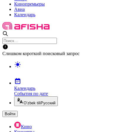
Кинопремьеры
Авиа
Календарь
Слишком короткий поисковый запрос
Календарь
События по дате
O’zbek tili
Русский
Войти
Кино
Концерты