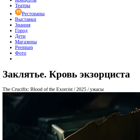
Театры
Рестораны
Выставки
Знания
Город
Дети
Магазины
Premium
Фото
Заклятье. Кровь экзорциста
The Crucifix: Blood of the Exorcist / 2025 / ужасы