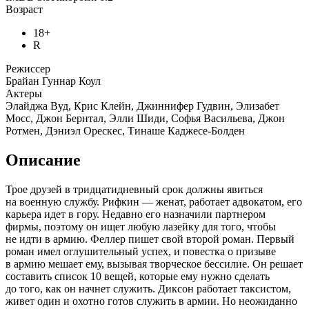
Возраст
18+
R
Режиссер
Брайан Гуннар Коул
Актеры
Элайджа Вуд, Крис Клейн, Джиннифер Гудвин, Элизабет
Мосс, Джон Бернтал, Элли Шиди, Софья Васильева, Джон
Ротмен, Дэниэл Орескес, Тинаше Каджесе-Болден
Описание
Трое друзей в тридцатидневный срок должны явиться
на военную службу. Рифкин — женат, работает адвокатом, его
карьера идет в гору. Недавно его назначили партнером
фирмы, поэтому он ищет любую лазейку для того, чтобы
не идти в армию. Феллер пишет свой второй роман. Первый
роман имел оглушительный успех, и повестка о призыве
в армию мешает ему, вызывая творческое бессилие. Он решает
составить список 10 вещей, которые ему нужно сделать
до того, как он начнет служить. Диксон работает таксистом,
живет один и охотно готов служить в армии. Но неожиданно