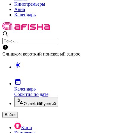
Кинопремьеры
Авиа
Календарь
Слишком короткий поисковый запрос
Календарь
События по дате
O’zbek tili
Русский
Войти
Кино
Концерты