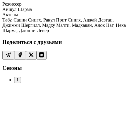
Режиссер
Аншул Шарма
Актеры
Табу, Санни Сингх, Ракул Прит Сингх, Аджай Девган,
Джимми Шергилл, Мадху Малти, Мадхаван, Алок Нат, Неха
Шарма, Джонни Левер
Поделиться с друзьями
Сезоны
1