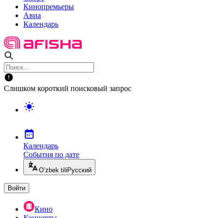
Кинопремьеры
Авиа
Календарь
Слишком короткий поисковый запрос
Календарь
События по дате
O’zbek tili
Русский
Войти
Кино
Концерты