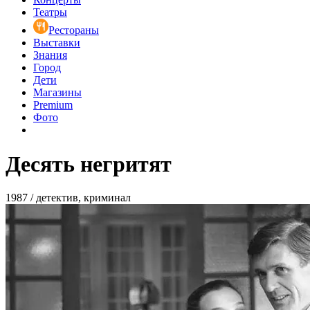
Театры
Рестораны
Выставки
Знания
Город
Дети
Магазины
Premium
Фото
Десять негритят
1987 / детектив, криминал