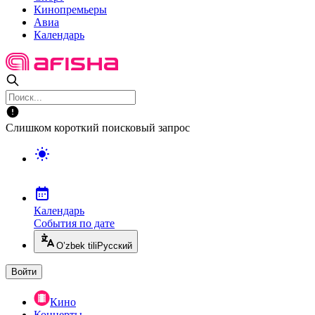
Кинопремьеры
Авиа
Календарь
Слишком короткий поисковый запрос
Календарь
События по дате
O’zbek tili
Русский
Войти
Кино
Концерты