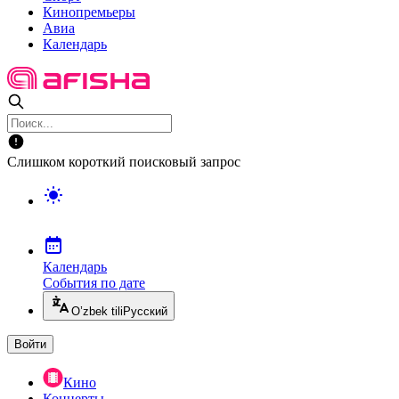
Кинопремьеры
Авиа
Календарь
Слишком короткий поисковый запрос
Календарь
События по дате
O’zbek tili
Русский
Войти
Кино
Концерты