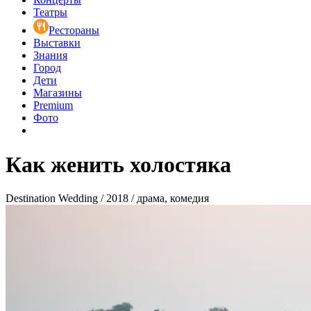
Театры
Рестораны
Выставки
Знания
Город
Дети
Магазины
Premium
Фото
Как женить холостяка
Destination Wedding / 2018 / драма, комедия