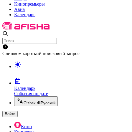
Кинопремьеры
Авиа
Календарь
Слишком короткий поисковый запрос
Календарь
События по дате
O’zbek tili
Русский
Войти
Кино
Концерты