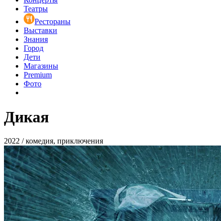
Театры
Рестораны
Выставки
Знания
Город
Дети
Магазины
Premium
Фото
Дикая
2022 / комедия, приключения