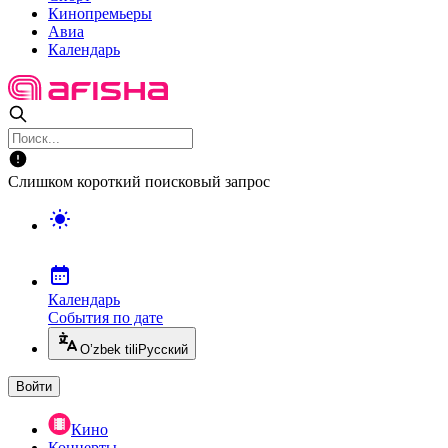
Кинопремьеры
Авиа
Календарь
Слишком короткий поисковый запрос
Календарь
События по дате
O’zbek tili
Русский
Войти
Кино
Концерты