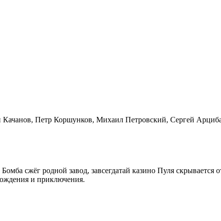
н Качанов, Петр Коршунков, Михаил Петровский, Сергей Арциб
омба сжёг родной завод, завсегдатай казино Пуля скрывается о
хождения и приключения.