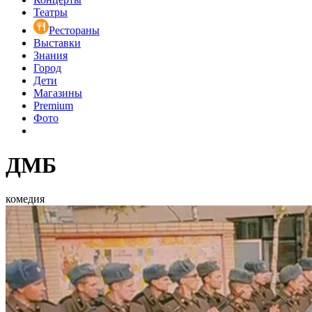
Театры
Рестораны
Выставки
Знания
Город
Дети
Магазины
Premium
Фото
ДМБ
комедия