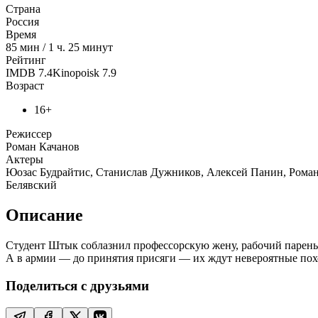
Страна
Россия
Время
85
мин
/
1 ч. 25 минут
Рейтинг
IMDB
7.4
Kinopoisk
7.9
Возраст
16+
Режиссер
Роман Качанов
Актеры
Юозас Будрайтис, Станислав Дужников, Алексей Панин, Рома
Белявский
Описание
Студент Штык соблазнил профессорскую жену, рабочий парень Б
А в армии — до принятия присяги — их ждут невероятные по
Поделиться с друзьями