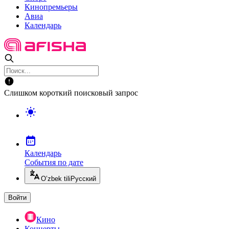
Кинопремьеры
Авиа
Календарь
Слишком короткий поисковый запрос
Календарь
События по дате
O’zbek tili
Русский
Войти
Кино
Концерты