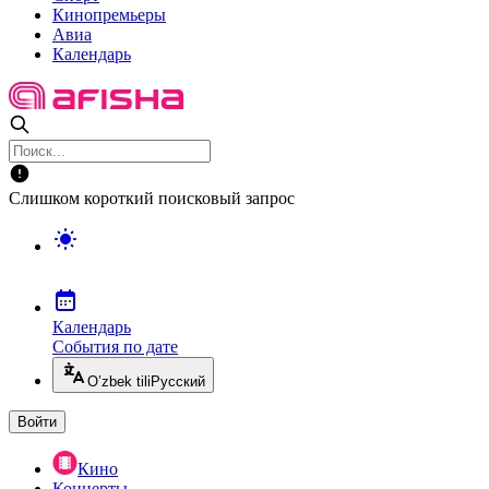
Кинопремьеры
Авиа
Календарь
Слишком короткий поисковый запрос
Календарь
События по дате
O’zbek tili
Русский
Войти
Кино
Концерты