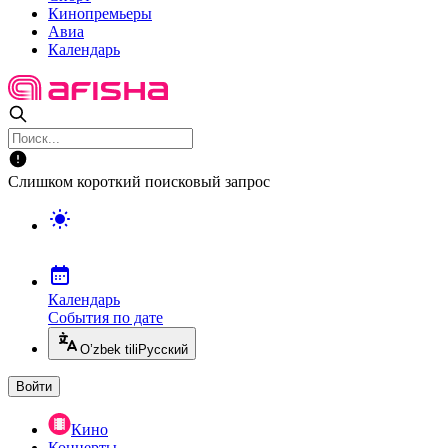
Кинопремьеры
Авиа
Календарь
Слишком короткий поисковый запрос
Календарь
События по дате
O’zbek tili
Русский
Войти
Кино
Концерты