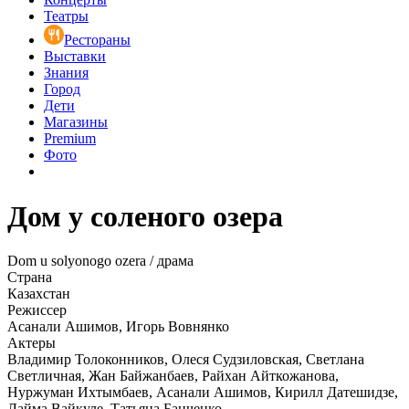
Театры
Рестораны
Выставки
Знания
Город
Дети
Магазины
Premium
Фото
Дом у соленого озера
Dom u solyonogo ozera / драма
Страна
Казахстан
Режиссер
Асанали Ашимов, Игорь Вовнянко
Актеры
Владимир Толоконников, Олеся Судзиловская, Светлана
Светличная, Жан Байжанбаев, Райхан Айткожанова,
Нуржуман Ихтымбаев, Асанали Ашимов, Кирилл Датешидзе,
Лайма Вайкуле, Татьяна Банченко