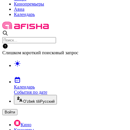
Кинопремьеры
Авиа
Календарь
Слишком короткий поисковый запрос
Календарь
События по дате
O’zbek tili
Русский
Войти
Кино
Концерты