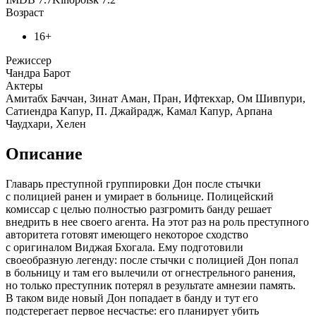
Возраст
16+
Режиссер
Чандра Барот
Актеры
Амитабх Баччан, Зинат Аман, Пран, Ифтекхар, Ом Шивпури,
Сатиендра Капур, П. Джайрадж, Камал Капур, Арпана
Чаудхари, Хелен
Описание
Главарь преступной группировки Дон после стычки
с полицией ранен и умирает в больнице. Полицейский
комиссар с целью полностью разгромить банду решает
внедрить в нее своего агента. На этот раз на роль преступного
авторитета готовят имеющего некоторое сходство
с оригиналом Виджая Бхогала. Ему подготовили
своеобразную легенду: после стычки с полицией Дон попал
в больницу и там его вылечили от огнестрельного ранения,
но только преступник потерял в результате амнезии память.
В таком виде новый Дон попадает в банду и тут его
подстерегает первое несчастье: его планирует убить