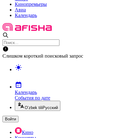
Кинопремьеры
Авиа
Календарь
Слишком короткий поисковый запрос
Календарь
События по дате
O’zbek tili
Русский
Войти
Кино
Концерты