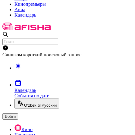
Кинопремьеры
Авиа
Календарь
Слишком короткий поисковый запрос
Календарь
События по дате
O’zbek tili
Русский
Войти
Кино
Концерты