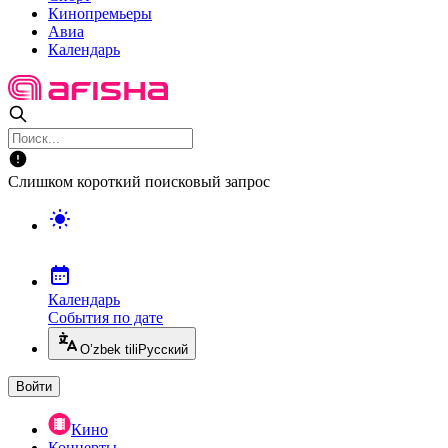
Кинопремьеры
Авиа
Календарь
Слишком короткий поисковый запрос
Календарь
События по дате
O’zbek tili
Русский
Войти
Кино
Концерты