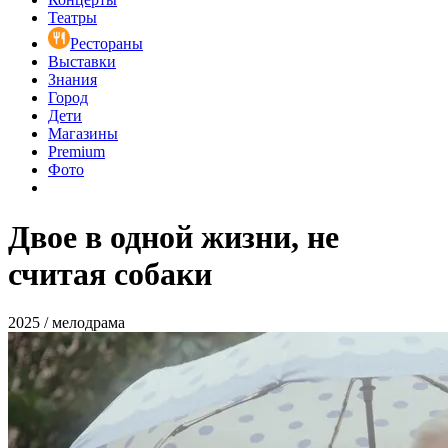
Театры
Рестораны
Выставки
Знания
Город
Дети
Магазины
Premium
Фото
Двое в одной жизни, не
считая собаки
2025 / мелодрама