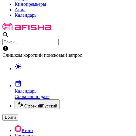
Кинопремьеры
Авиа
Календарь
Слишком короткий поисковый запрос
Календарь
События по дате
O’zbek tili
Русский
Войти
Кино
Концерты