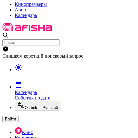
Кинопремьеры
Авиа
Календарь
Слишком короткий поисковый запрос
Календарь
События по дате
O’zbek tili
Русский
Войти
Кино
Концерты