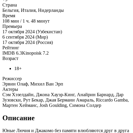
Страна
Бельгия, Италия, Нидерланды
Время
108
мин
/
1 ч. 48 минут
Премьера
17 октября 2024 (Узбекистан)
6 сентября 2024 (Мир)
17 октября 2024 (Россия)
Рейтинг
IMDB
6.3
Kinopoisk
7.2
Возраст
18+
Режиссер
Эрвин Олаф, Михил Ван Эрп
Актеры
Сэм Хэзелдайн, Джона Хауэр-Кинг, Анайрин Барнард, Дар
Зузовски, Рут Бекар, Джая Бермани Амараль, Riccardo Gamba,
Мартен Хейманс, Josh Goulding, Симона Солдер
Описание
Юные Лючия и Джакомо без памяти влюбляются друг в друга