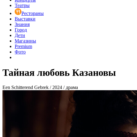
Театры
Рестораны
Выставки
Знания
Город
Дети
Магазины
Premium
Фото
Тайная любовь Казановы
Een Schitterend Gebrek / 2024 / драма