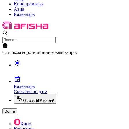
Кинопремьеры
Авиа
Календарь
Слишком короткий поисковый запрос
Календарь
События по дате
O’zbek tili
Русский
Войти
Кино
Концерты