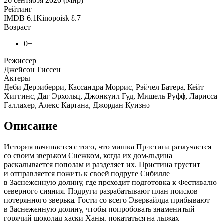
26 сентября 2020 (Мир)
Рейтинг
IMDB
6.1
Kinopoisk
8.7
Возраст
0+
Режиссер
Джейсон Тиссен
Актеры
Деби Дерриберри, Кассандра Моррис, Рэйчел Батера, Кейт
Хиггинс, Даг Эрхольц, Джонкуил Гуд, Мишель Руфф, Ларисса
Галлахер, Алекс Картана, Джордан Куизно
Описание
История начинается с того, что мишка Пристина разлучается
со своим зверьком Снежком, когда их дом-льдина
раскалывается пополам и разделяет их. Пристина грустит
и отправляется пожить к своей подруге Сибилле
в Заснеженную долину, где проходит подготовка к Фестивалю
северного сияния. Подруги разрабатывают план поисков
потерянного зверька. Гости со всего Эвервайлда прибывают
в Заснеженную долину, чтобы попробовать знаменитый
горячий шоколад хаски Ханы, покататься на лыжах