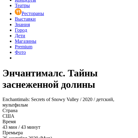
Театры
Рестораны
Выставки
Знания
Город
Дети
Магазины
Premium
Фото
Энчантималс. Тайны
заснеженной долины
Enchantimals: Secrets of Snowy Valley / 2020 / детский,
мультфильм
Страна
США
Время
43
мин
/
43 минут
Премьера