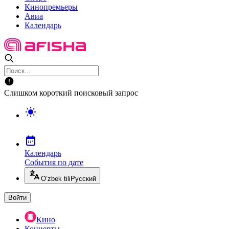
Кинопремьеры
Авиа
Календарь
Слишком короткий поисковый запрос
Календарь
События по дате
O’zbek tili
Русский
Войти
Кино
Концерты