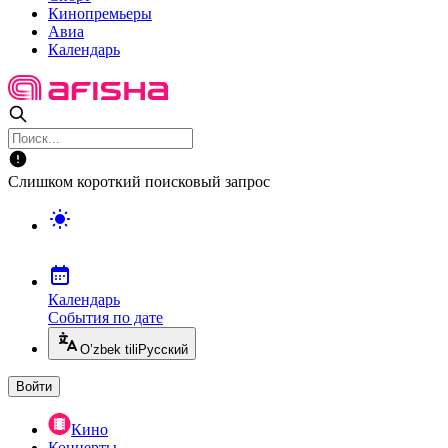
Кинопремьеры
Авиа
Календарь
Слишком короткий поисковый запрос
Календарь
События по дате
O’zbek tili
Русский
Войти
Кино
Концерты