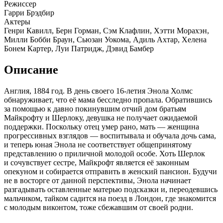
Режиссер
Гарри Брэдбир
Актеры
Генри Кавилл, Берн Горман, Сэм Клафлин, Хэтти Морахэн,
Милли Бобби Браун, Сьюзан Уокома, Адиль Ахтар, Хелена
Бонем Картер, Луи Патридж, Дэвид Бамбер
Описание
Англия, 1884 год. В день своего 16-летия Энола Холмс
обнаруживает, что её мама бесследно пропала. Обратившись
за помощью к давно покинувшим отчий дом братьям
Майкрофту и Шерлоку, девушка не получает ожидаемой
поддержки. Поскольку отец умер рано, мать — женщина
прогрессивных взглядов — воспитывала и обучала дочь сама,
и теперь юная Энола не соответствует общепринятому
представлению о приличной молодой особе. Хоть Шерлок
и сочувствует сестре, Майкрофт является её законным
опекуном и собирается отправить в женский пансион. Будучи
не в восторге от данной перспективы, Энола начинает
разгадывать оставленные матерью подсказки и, переодевшись
мальчиком, тайком садится на поезд в Лондон, где знакомится
с молодым виконтом, тоже сбежавшим от своей родни.