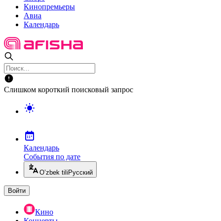
Кинопремьеры
Авиа
Календарь
Слишком короткий поисковый запрос
Календарь
События по дате
O’zbek tili
Русский
Войти
Кино
Концерты