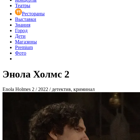
Театры
Рестораны
Выставки
Знания
Город
Дети
Магазины
Premium
Фото
Энола Холмс 2
Enola Holmes 2 / 2022 / детектив, криминал