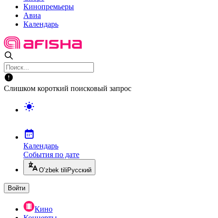
Кинопремьеры
Авиа
Календарь
Слишком короткий поисковый запрос
Календарь
События по дате
O’zbek tili
Русский
Войти
Кино
Концерты