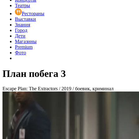
Театры
Рестораны
Выставки
Знания
Город
Дети
Магазины
Premium
Фото
План побега 3
Escape Plan: The Extractors / 2019 / боевик, криминал