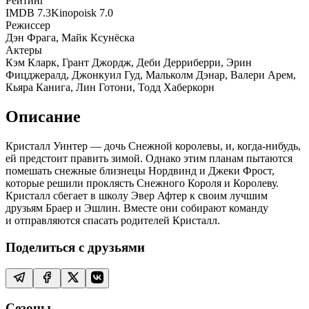
Рейтинг
IMDB
7.3
Kinopoisk
7.0
Режиссер
Дэн Фрага, Майк Ксунёска
Актеры
Кэм Кларк, Грант Джордж, Деби Дерриберри, Эрин
Фицджералд, Джонкуил Гуд, Мальколм Дэнар, Валери Арем,
Кьяра Канига, Лин Готони, Тодд Хаберкорн
Описание
Кристалл Уинтер — дочь Снежной королевы, и, когда-нибудь,
ей предстоит править зимой. Однако этим планам пытаются
помешать снежные близнецы Нордвинд и Джеки Фрост,
которые решили проклясть Снежного Короля и Королеву.
Кристалл сбегает в школу Эвер Афтер к своим лучшим
друзьям Браер и Эшлин. Вместе они собирают команду
и отправляются спасать родителей Кристалл.
Поделиться с друзьями
Сезоны