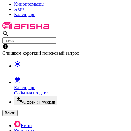
Кинопремьеры
Авиа
Календарь
Слишком короткий поисковый запрос
Календарь
События по дате
O’zbek tili
Русский
Войти
Кино
Концерты