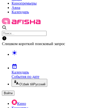
Кинопремьеры
Авиа
Календарь
Слишком короткий поисковый запрос
Календарь
События по дате
O’zbek tili
Русский
Войти
Кино
Концерты