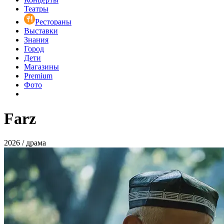
Театры
Рестораны
Выставки
Знания
Город
Дети
Магазины
Premium
Фото
Farz
2026 / драма