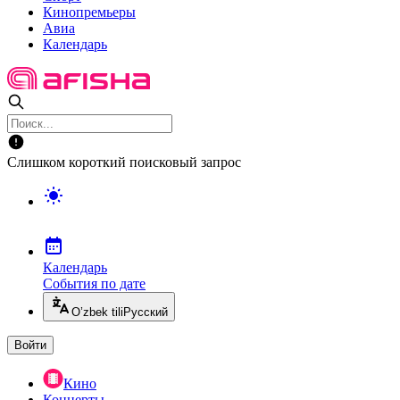
Кинопремьеры
Авиа
Календарь
Слишком короткий поисковый запрос
Календарь
События по дате
O’zbek tili
Русский
Войти
Кино
Концерты