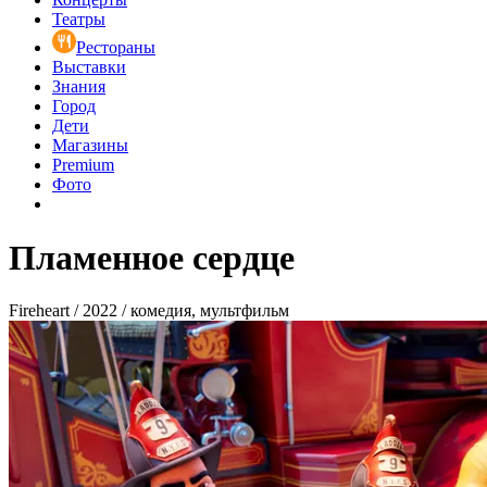
Театры
Рестораны
Выставки
Знания
Город
Дети
Магазины
Premium
Фото
Пламенное сердце
Fireheart / 2022 / комедия, мультфильм