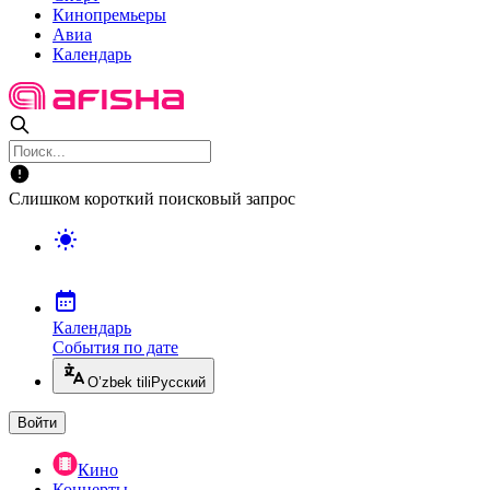
Кинопремьеры
Авиа
Календарь
Слишком короткий поисковый запрос
Календарь
События по дате
O’zbek tili
Русский
Войти
Кино
Концерты