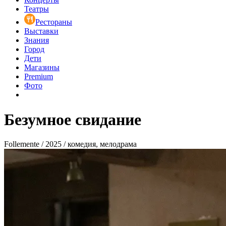
Театры
Рестораны
Выставки
Знания
Город
Дети
Магазины
Premium
Фото
Безумное свидание
Follemente / 2025 / комедия, мелодрама