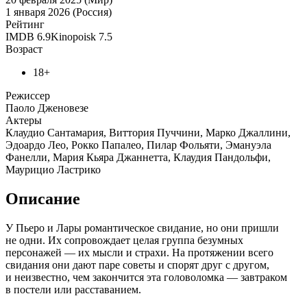
1 января 2026 (Россия)
Рейтинг
IMDB
6.9
Kinopoisk
7.5
Возраст
18+
Режиссер
Паоло Дженовезе
Актеры
Клаудио Сантамария, Виттория Пуччини, Марко Джаллини,
Эдоардо Лео, Рокко Папалео, Пилар Фольяти, Эмануэла
Фанелли, Мария Кьяра Джаннетта, Клаудия Пандольфи,
Маурицио Ластрико
Описание
У Пьеро и Лары романтическое свидание, но они пришли
не одни. Их сопровождает целая группа безумных
персонажей — их мысли и страхи. На протяжении всего
свидания они дают паре советы и спорят друг с другом,
и неизвестно, чем закончится эта головоломка — завтраком
в постели или расставанием.