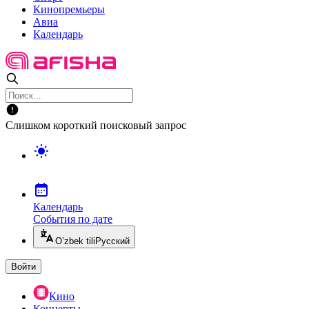
Кинопремьеры
Авиа
Календарь
Слишком короткий поисковый запрос
Календарь
События по дате
O’zbek tili
Русский
Войти
Кино
Концерты