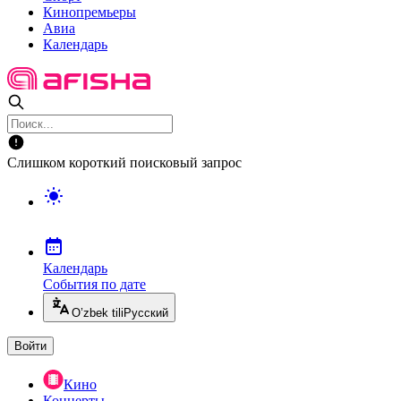
Кинопремьеры
Авиа
Календарь
Слишком короткий поисковый запрос
Календарь
События по дате
O’zbek tili
Русский
Войти
Кино
Концерты