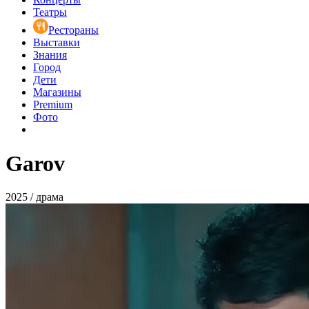
Театры
Рестораны
Выставки
Знания
Город
Дети
Магазины
Premium
Фото
Garov
2025 / драма