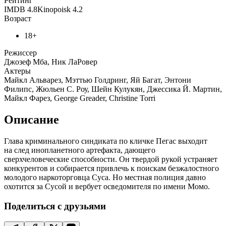
Рейтинг
IMDB
4.8
Kinopoisk
4.2
Возраст
18+
Режиссер
Джозеф Мба, Ник ЛаРовер
Актеры
Майкл Альварез, Мэттью Голдринг, Яй Багат, Энтони
Филипс, Жюльен С. Роу, Шейн Кулукян, Джессика Й. Мартин,
Майкл Фарез, George Greader, Christine Torri
Описание
Глава криминального синдиката по кличке Пегас выходит
на след инопланетного артефакта, дающего
сверхчеловеческие способности. Он твердой рукой устраняет
конкурентов и собирается привлечь к поискам безжалостного
молодого наркоторговца Суса. Но местная полиция давно
охотится за Сусой и вербует осведомителя по имени Момо.
Поделиться с друзьями