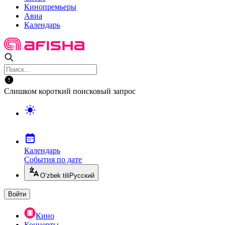
Кинопремьеры
Авиа
Календарь
Слишком короткий поисковый запрос
Календарь
События по дате
O’zbek tili
Русский
Войти
Кино
Концерты