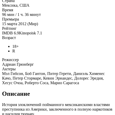
Страна
Мексика, США
Время
96
мин
/
1 ч. 36 минут
Премьера
15 марта 2012 (Мир)
Рейтинг
IMDB
6.9
Kinopoisk
7.1
Возраст
18+
R
Режиссер
Адриан Грюнберг
Актеры
Мэл Гибсон, Боб Гантон, Питер Герети, Даниэль Хименес
Качо, Петер Стормаре, Кевин Эрнандес, Долорес Эредия,
Хесус Очоа, Роберто Соса, Марио Сарагоса
Описание
История злоключений пойманного мексиканскими властями
преступника из Америки, заключенного в полную наркотиков
и насилия тюрьму.