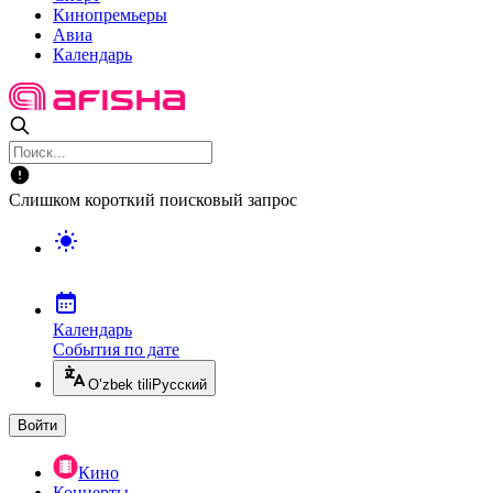
Кинопремьеры
Авиа
Календарь
Слишком короткий поисковый запрос
Календарь
События по дате
O’zbek tili
Русский
Войти
Кино
Концерты