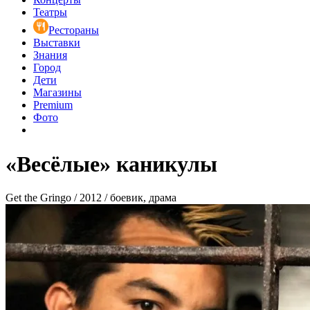
Театры
Рестораны
Выставки
Знания
Город
Дети
Магазины
Premium
Фото
«Весёлые» каникулы
Get the Gringo / 2012 / боевик, драма