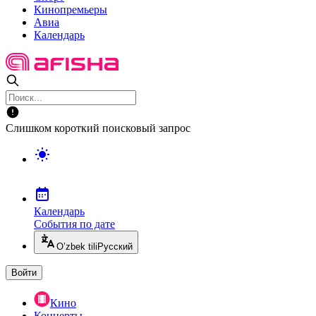
Кинопремьеры
Авиа
Календарь
Слишком короткий поисковый запрос
Календарь
События по дате
O’zbek tili
Русский
Войти
Кино
Концерты