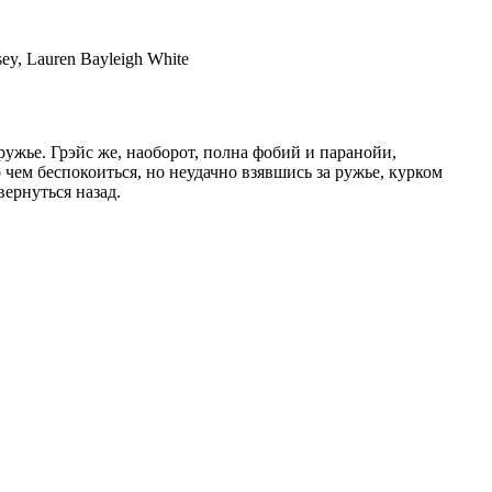
y, Lauren Bayleigh White
ружье. Грэйс же, наоборот, полна фобий и паранойи,
 чем беспокоиться, но неудачно взявшись за ружье, курком
вернуться назад.