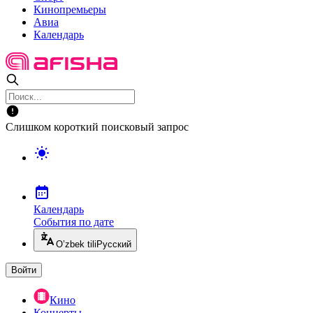
Кинопремьеры
Авиа
Календарь
Слишком короткий поисковый запрос
Календарь
События по дате
O’zbek tili
Русский
Войти
Кино
Концерты