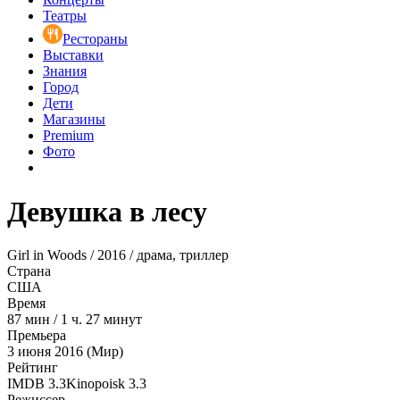
Театры
Рестораны
Выставки
Знания
Город
Дети
Магазины
Premium
Фото
Девушка в лесу
Girl in Woods / 2016 / драма, триллер
Страна
США
Время
87
мин
/
1 ч. 27 минут
Премьера
3 июня 2016 (Мир)
Рейтинг
IMDB
3.3
Kinopoisk
3.3
Режиссер