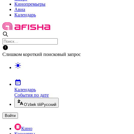
Кинопремьеры
Авиа
Календарь
Слишком короткий поисковый запрос
Календарь
События по дате
O’zbek tili
Русский
Войти
Кино
Концерты