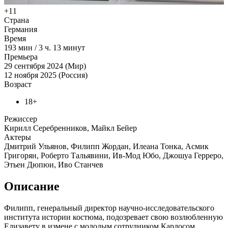
+11
Страна
Германия
Время
193
мин
/
3 ч. 13 минут
Премьера
29 сентября 2024 (Мир)
12 ноября 2025 (Россия)
Возраст
18+
Режиссер
Кирилл Серебренников, Майкл Бейер
Актеры
Дмитрий Ульянов, Филипп Жордан, Илеана Тонка, Асмик
Григорян, Роберто Тальявини, Ив-Мод Юбо, Джошуа Герреро,
Этьен Дюпюи, Иво Станчев
Описание
Филипп, генеральный директор научно-исследовательского
института истории костюма, подозревает свою возлюбленную
Елизавету в измене с молодым сотрудником Карлосом.