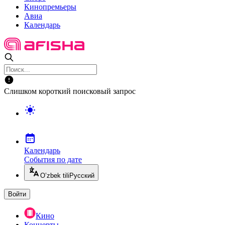
Кинопремьеры
Авиа
Календарь
Слишком короткий поисковый запрос
Календарь
События по дате
O’zbek tili
Русский
Войти
Кино
Концерты