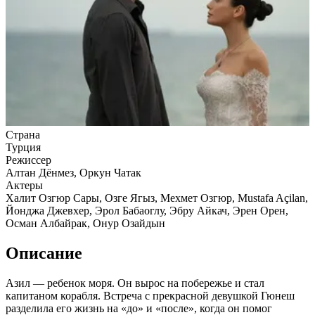
Страна
Турция
Режиссер
Алтан Дёнмез, Оркун Чатак
Актеры
Халит Озгюр Сары, Озге Ягыз, Мехмет Озгюр, Mustafa Açilan,
Йонджа Джевхер, Эрол Бабаоглу, Эбру Айкач, Эрен Орен,
Осман Албайрак, Онур Озайдын
Описание
Азил — ребенок моря. Он вырос на побережье и стал
капитаном корабля. Встреча с прекрасной девушкой Гюнеш
разделила его жизнь на «до» и «после», когда он помог