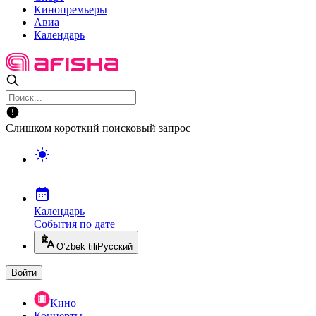
Кинопремьеры
Авиа
Календарь
Слишком короткий поисковый запрос
Календарь
События по дате
O’zbek tili
Русский
Войти
Кино
Концерты