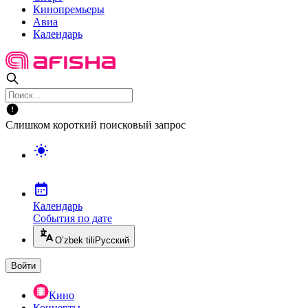
Кинопремьеры
Авиа
Календарь
Слишком короткий поисковый запрос
Календарь
События по дате
O’zbek tili
Русский
Войти
Кино
Концерты