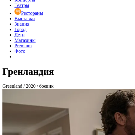
Театры
Рестораны
Выставки
Знания
Город
Дети
Магазины
Premium
Фото
Гренландия
Greenland / 2020 / боевик