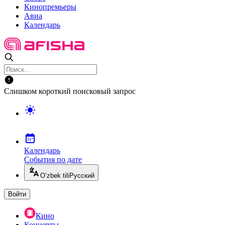
Кинопремьеры
Авиа
Календарь
Слишком короткий поисковый запрос
Календарь
События по дате
O’zbek tili
Русский
Войти
Кино
Концерты