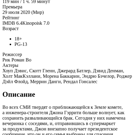
119
мин
/
1 ч. 59 минут
Премьера
29 июля 2020 (Мир)
Рейтинг
IMDB
6.4
Kinopoisk
7.0
Возраст
18+
PG-13
Режиссер
Рик Роман Во
Актеры
Хоуп Дэвис, Скотт Гленн, Джерард Батлер, Дэвид Денман,
Холт МакКэллани, Морена Баккарин, Эндрю Бэчелор, Роджер
Дэйл Флойд, Меррин Данги, Рендал Гонсалес
Описание
Во всех СМИ твердят о приближающейся к Земле комете,
а инженера-строителя Джона Гэррити больше волнует, как
сохранить разваливающийся брак. Сегодня у них намечена
вечеринка с соседями, и, отправившись в супермаркет
за продуктами, Джон внезапно получает президентское
сообщение, что он и его семья выбраны для спасения