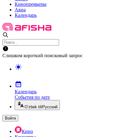
Кинопремьеры
Авиа
Календарь
Слишком короткий поисковый запрос
Календарь
События по дате
O’zbek tili
Русский
Войти
Кино
Концерты