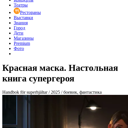
Театры
Рестораны
Выставки
Знания
Город
Дети
Магазины
Premium
Фото
Красная маска. Настольная
книга супергероя
Handbok för superhjältar / 2025 / боевик, фантастика