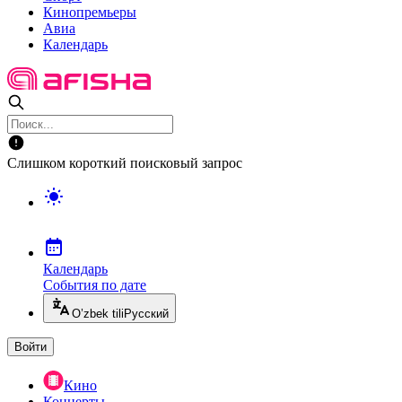
Кинопремьеры
Авиа
Календарь
Слишком короткий поисковый запрос
Календарь
События по дате
O’zbek tili
Русский
Войти
Кино
Концерты