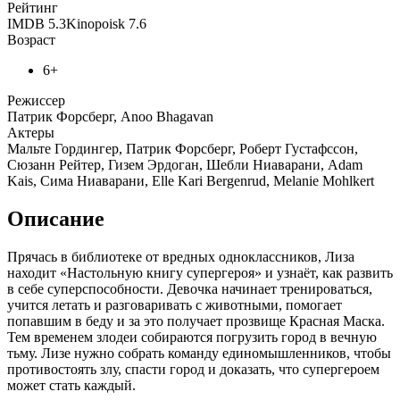
Рейтинг
IMDB
5.3
Kinopoisk
7.6
Возраст
6+
Режиссер
Патрик Форсберг, Anoo Bhagavan
Актеры
Мальте Гордингер, Патрик Форсберг, Роберт Густафссон,
Сюзанн Рейтер, Гизем Эрдоган, Шебли Ниаварани, Adam
Kais, Сима Ниаварани, Elle Kari Bergenrud, Melanie Mohlkert
Описание
Прячась в библиотеке от вредных одноклассников, Лиза
находит «Настольную книгу супергероя» и узнаёт, как развить
в себе суперспособности. Девочка начинает тренироваться,
учится летать и разговаривать с животными, помогает
попавшим в беду и за это получает прозвище Красная Маска.
Тем временем злодеи собираются погрузить город в вечную
тьму. Лизе нужно собрать команду единомышленников, чтобы
противостоять злу, спасти город и доказать, что супергероем
может стать каждый.