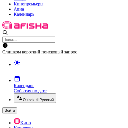
Кинопремьеры
Авиа
Календарь
Слишком короткий поисковый запрос
Календарь
События по дате
O’zbek tili
Русский
Войти
Кино
Концерты