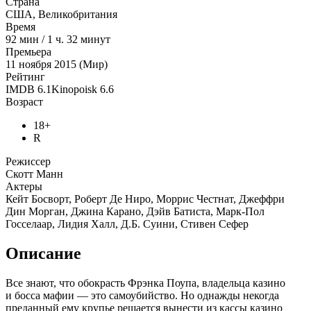
Страна
США, Великобритания
Время
92
мин
/
1 ч. 32 минут
Премьера
11 ноября 2015 (Мир)
Рейтинг
IMDB
6.1
Kinopoisk
6.6
Возраст
18+
R
Режиссер
Скотт Манн
Актеры
Кейт Босворт, Роберт Де Ниро, Моррис Честнат, Джеффри
Дин Морган, Джина Карано, Дэйв Батиста, Марк-Пол
Госселаар, Лидия Халл, Д.Б. Суини, Стивен Сефер
Описание
Все знают, что обокрасть Фрэнка Поупа, владельца казино
и босса мафии — это самоубийство. Но однажды некогда
преданный ему крупье решается вынести из кассы казино