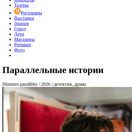
Театры
Рестораны
Выставки
Знания
Город
Дети
Магазины
Premium
Фото
Параллельные истории
Histoires parallèles / 2026 / детектив, драма