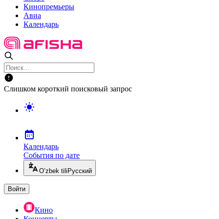
Кинопремьеры
Авиа
Календарь
Слишком короткий поисковый запрос
Календарь
События по дате
O’zbek tili
Русский
Войти
Кино
Концерты