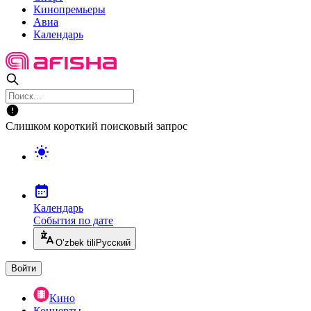
Кинопремьеры
Авиа
Календарь
Слишком короткий поисковый запрос
Календарь
События по дате
O’zbek tili
Русский
Войти
Кино
Концерты