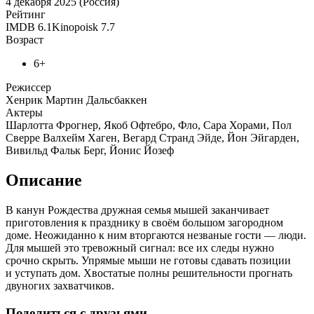
4 декабря 2025 (Россия)
Рейтинг
IMDB
6.1
Kinopoisk
7.7
Возраст
6+
Режиссер
Хенрик Мартин Дальсбаккен
Актеры
Шарлотта Фрогнер, Якоб Офтебро, Фло, Сара Хорами, Пол
Сверре Валхейм Хаген, Вегард Странд Эйде, Йон Эйгарден,
Вивильд Фальк Берг, Йонис Йозеф
Описание
В канун Рождества дружная семья мышей заканчивает
приготовления к празднику в своём большом загородном
доме. Неожиданно к ним вторгаются незваные гости — люди.
Для мышей это тревожный сигнал: все их следы нужно
срочно скрыть. Упрямые мыши не готовы сдавать позиции
и уступать дом. Хвостатые полны решительности прогнать
двуногих захватчиков.
Поделиться с друзьями