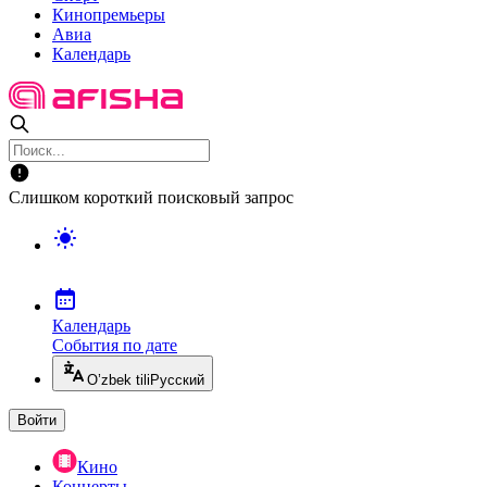
Кинопремьеры
Авиа
Календарь
Слишком короткий поисковый запрос
Календарь
События по дате
O’zbek tili
Русский
Войти
Кино
Концерты