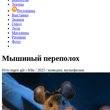
Театры
Рестораны
Выставки
Знания
Город
Дети
Магазины
Premium
Фото
Мышиный переполох
Hvis ingen går i fella / 2025 / комедия, мультфильм