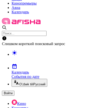
Кинопремьеры
Авиа
Календарь
Слишком короткий поисковый запрос
Календарь
События по дате
O’zbek tili
Русский
Войти
Кино
Концерты