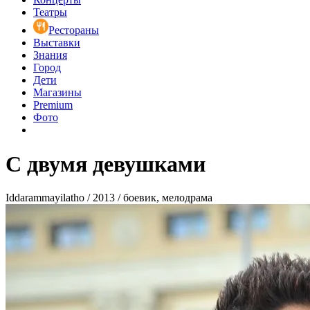
Театры
Рестораны
Выставки
Знания
Город
Дети
Магазины
Premium
Фото
С двумя девушками
Iddarammayilatho / 2013 / боевик, мелодрама