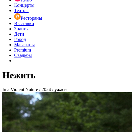
Концерты
Театры
Рестораны
Выставки
Знания
Дети
Город
Магазины
Premium
Свадьбы
Нежить
In a Violent Nature / 2024 / ужасы