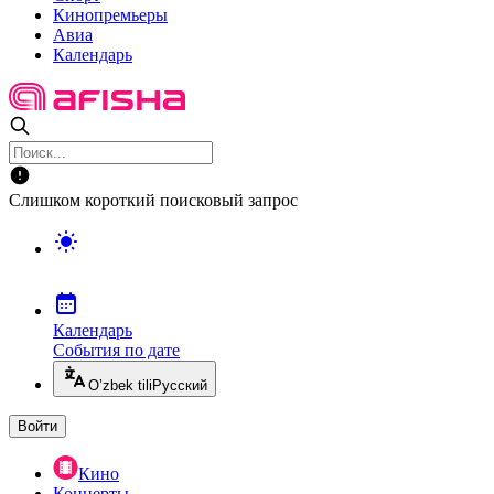
Кинопремьеры
Авиа
Календарь
Слишком короткий поисковый запрос
Календарь
События по дате
O’zbek tili
Русский
Войти
Кино
Концерты