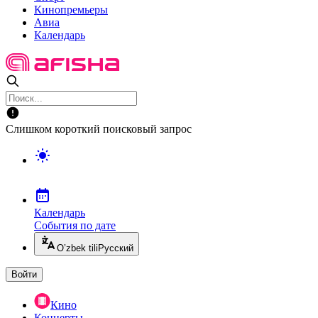
Кинопремьеры
Авиа
Календарь
Слишком короткий поисковый запрос
Календарь
События по дате
O’zbek tili
Русский
Войти
Кино
Концерты