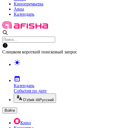
Кинопремьеры
Авиа
Календарь
Слишком короткий поисковый запрос
Календарь
События по дате
O’zbek tili
Русский
Войти
Кино
Концерты