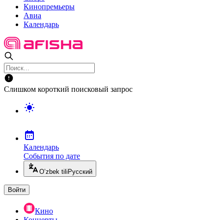
Кинопремьеры
Авиа
Календарь
Слишком короткий поисковый запрос
Календарь
События по дате
O’zbek tili
Русский
Войти
Кино
Концерты