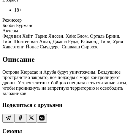
18+
Режиссер
Бобби Бурманс
Актеры
Федя ван Хейт, Тарик Янссен, Хайс Блом, Орталь Вринд,
Гийс Шолтен ван Ашат, Джаша Рудж, Раймонд Тири, Урия
Хавертонг, Йонас Смулдерс, Сиавааш Сирроэс
Описание
Острова Кюрасао и Аруба будут уничтожены. Воздушное
пространство закрыто, все подходы с моря контролируют
дроны. У трех элитных бойцов спецназа есть считаные часы,
чтобы проникнуть на запретную территорию и освободить
заложников.
Поделиться с друзьями
Сезоны