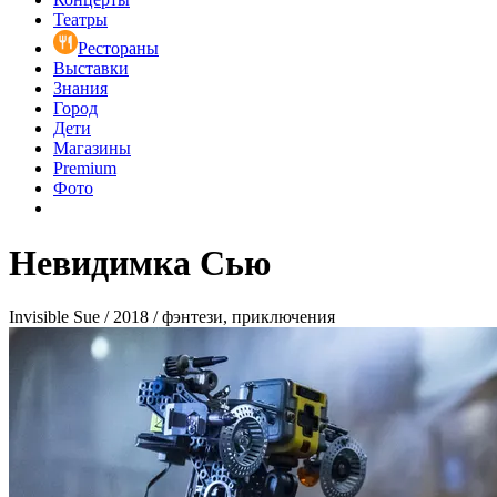
Театры
Рестораны
Выставки
Знания
Город
Дети
Магазины
Premium
Фото
Невидимка Сью
Invisible Sue / 2018 / фэнтези, приключения