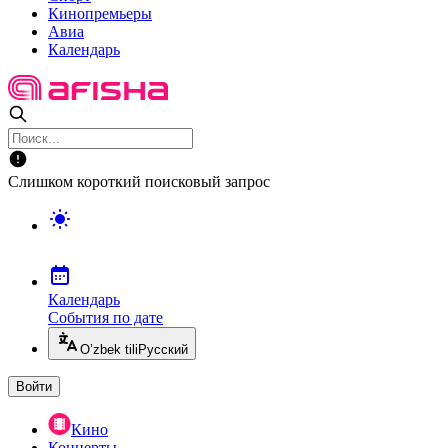
Кинопремьеры
Авиа
Календарь
Слишком короткий поисковый запрос
Календарь
События по дате
O’zbek tili
Русский
Войти
Кино
Концерты